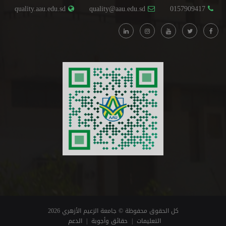
quality.aau.edu.sd
quality@aau.edu.sd
0157909417
كل الحقوق محفوظة © جامعة الزعيم الأزهري 2026
التعليمات
|
حقائق وأجوبة
|
الدعم