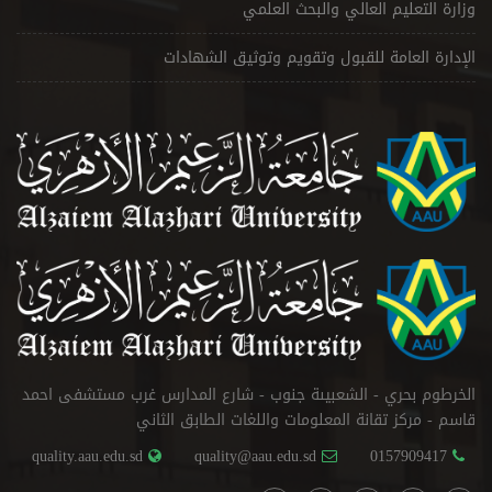
وزارة التعليم العالي والبحث العلمي
الإدارة العامة للقبول وتقويم وتوثيق الشهادات
الخرطوم بحري - الشعبيىة جنوب - شارع المدارس غرب مستشفى احمد
قاسم - مركز تقانة المعلومات واللغات الطابق الثاني
quality.aau.edu.sd
quality@aau.edu.sd
0157909417