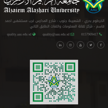
الخرطوم بحري - الشعبيىة جنوب - شارع المدارس غرب مستشفى احمد
قاسم - مركز تقانة المعلومات واللغات الطابق الثاني
quality.aau.edu.sd
quality@aau.edu.sd
0157909417